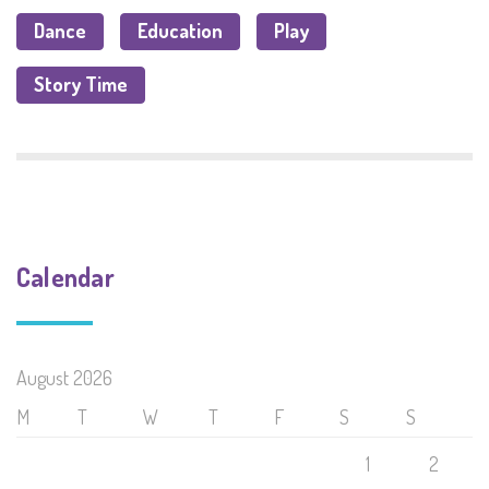
Dance
Education
Play
Story Time
Calendar
August 2026
M
T
W
T
F
S
S
1
2